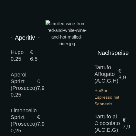
Aperitiv
Hugo
€
Nachspeise
0,25
6,5
Tartufo
€
Affogato
Aperol
8,9
(A,C,G,H)
Sprizt
€
(Prosecco)
7,9
Heißer
0,25
Espresso mit
Sahneeis
Limoncello
Tartufo al
Sprizt
€
€
Cioccolato
(Prosecco)
7,9
7,9
(A,C,E,G)
0,25