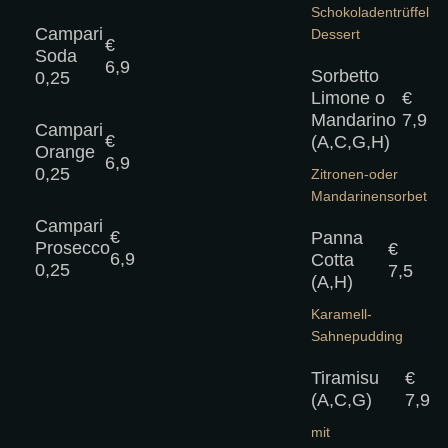
Schokoladentrüffel
Campari
Dessert
€
Soda
6,9
Sorbetto
0,25
Limone o
€
Mandarino
7,9
Campari
€
(A,C,G,H)
Orange
6,9
0,25
Zitronen-oder
Mandarinensorbet
Campari
€
Panna
Prosecco
€
6,9
Cotta
0,25
7,5
(A,H)
Karamell-
Sahnepudding
Tiramisu
€
(A,C,G)
7,9
mit