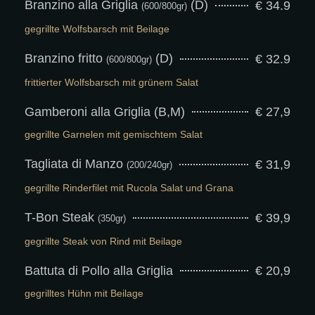
Branzino alla Griglia
(D)
€ 34.9
(600/800gr)
gegrillte Wolfsbarsch mit Beilage
Branzino fritto
(D)
€ 32.9
(600/800gr)
frittierter Wolfsbarsch mit grünem Salat
Gamberoni alla Griglia (B,M)
€ 27,9
gegrillte Garnelen mit gemischtem Salat
Tagliata di Manzo
€ 31,9
(200/240gr)
gegrillte Rinderfilet mit Rucola Salat und Grana
T-Bon Steak
€ 39,9
(350gr)
gegrillte Steak von Rind mit Beilage
Battuta di Pollo alla Griglia
€ 20,9
gegrilltes Hühn mit Beilage